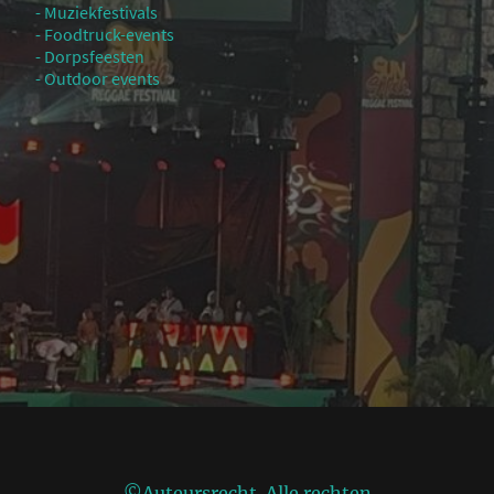
- Muziekfestivals
- Foodtruck-events
- Dorpsfeesten
- Outdoor events
©Auteursrecht. Alle rechten